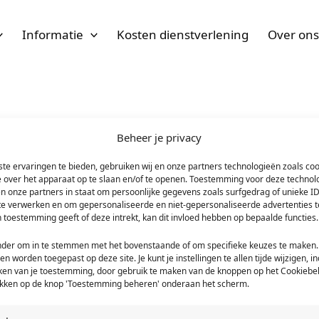
Informatie
Kosten dienstverlening
Over on
Beheer je privacy
Cookies zijn kleine, eenvoudige tekstbestanden die op je compute
bezoek bijgehouden. Dankzij een cookie hoef je bijvoorbeeld nie
te ervaringen te bieden, gebruiken wij en onze partners technologieën zoals co
e over het apparaat op te slaan en/of te openen. Toestemming voor deze technol
en onze partners in staat om persoonlijke gegevens zoals surfgedrag of unieke ID
 te verwerken en om gepersonaliseerde en niet-gepersonaliseerde advertenties t
 toestemming geeft of deze intrekt, kan dit invloed hebben op bepaalde functies.
omgaan, zodat we de site kunnen verbeteren. Daarnaast zorgen
onder om in te stemmen met het bovenstaande of om specifieke keuzes te maken.
blijven. Ook gebruikt Hypotheker & more cookies voor het verz
een worden toegepast op deze site. Je kunt je instellingen te allen tijde wijzigen, in
 lang je op onze website bent en hoe vaak je terugkomt. Deze ge
kken van je toestemming, door gebruik te maken van de knoppen op het Cookiebel
ek & more verzamelt via deze website geen persoonlijke informati
likken op de knop 'Toestemming beheren' onderaan het scherm.