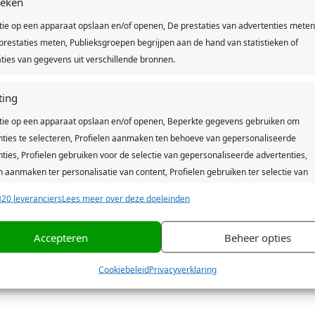
tieken
Of deze automatisch laten verwijderen wanneer je de website verl
tie op een apparaat opslaan en/of openen, De prestaties van advertenties meten
w browser ook zo instellen dat cookies niet geplaatst mogen word
restaties meten, Publieksgroepen begrijpen aan de hand van statistieken of
ties van gegevens uit verschillende bronnen.
e cookies van Hypotheek & more te accepteren of te weigeren. D
 geplaatst om van alle functionaliteiten van de website gebruik t
ting
tie op een apparaat opslaan en/of openen, Beperkte gegevens gebruiken om
er cookies vinden: Wat zijn cookies? en Cookies verwijderen. I
nties te selecteren, Profielen aanmaken ten behoeve van gepersonaliseerde
ties, Profielen gebruiken voor de selectie van gepersonaliseerde advertenties,
n aanmaken ter personalisatie van content, Profielen gebruiken ter selectie van
naliseerde content, Diensten ontwikkelen en verbeteren, Beperkte gegevens
20 leveranciers
Lees meer over deze doeleinden
n om content te selecteren.
Accepteren
Beheer opties
ssingen
Alt
s uit andere gegevensbronnen met elkaar matchen en combineren,
Cookiebeleid
Privacyverklaring
lende apparaten linken, Apparaten identificeren op basis van automatisch
en informatie.