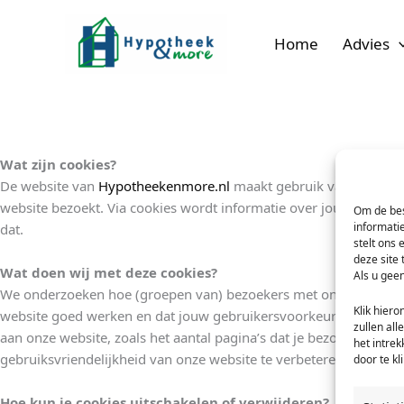
Ga
naar
Home
Advies
de
inhoud
Wat zijn cookies?
De website van
Hypotheekenmore.nl
maakt gebruik van cookies. 
website bezoekt. Via cookies wordt informatie over jouw website
Om de bes
informati
dat.
stelt ons 
deze site
Wat doen wij met deze cookies?
Als u geen
We onderzoeken hoe (groepen van) bezoekers met onze website 
Klik hier
website goed werken en dat jouw gebruikersvoorkeuren bekend 
zullen all
aan onze website, zoals het aantal pagina’s dat je bezoekt, hoe
het intre
gebruiksvriendelijkheid van onze website te verbeteren. Hypothe
door te k
Hoe kun je cookies uitschakelen of verwijderen?