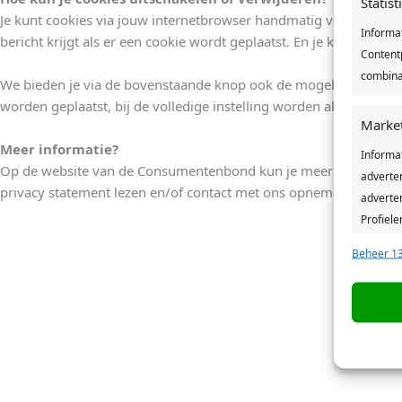
Statis
Je kunt cookies via jouw internetbrowser handmatig verwijderen. 
Informa
bericht krijgt als er een cookie wordt geplaatst. En je kunt jou
Contentp
combina
We bieden je via de bovenstaande knop ook de mogelijkheid om d
worden geplaatst, bij de volledige instelling worden alle cookies
Marke
Meer informatie?
Informa
Op de website van de Consumentenbond kun je meer informatie ov
adverte
privacy statement lezen en/of contact met ons opnemen.
adverten
Profiele
geperso
Beheer 13
gebruike
Toepa
Gegeven
Verschil
verzond