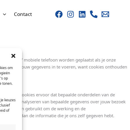
s
Contact
r, tablet of mobiele telefoon worden geplaatst als je onze
t elke keer jouw gegevens in te voeren, want cookies onthouden
okies om
ogieën
's op
e tonen.
 sommige cookies ervoor dat bepaalde onderdelen van de
 Je keuzes
amelen en analyseren van bepaalde gegevens over jouw bezoek
clusief
gevens worden gebruikt om de werking en de
eid of
e anders dan de informatie die je ons zelf gegeven hebt.