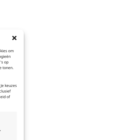
okies om
ogieën
's op
e tonen.
 Je keuzes
clusief
eid of
,