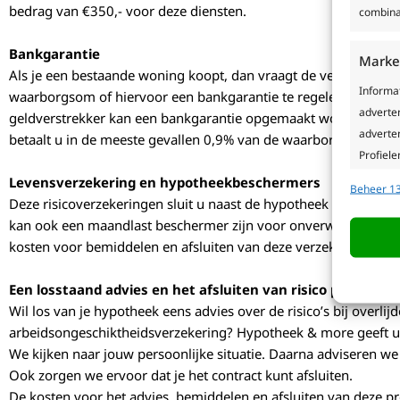
bedrag van €350,- voor deze diensten.
combina
Bankgarantie
Marke
Als je een bestaande woning koopt, dan vraagt de verkoper vaa
Informa
waarborgsom of hiervoor een bankgarantie te regelen. Gelijk me
adverte
geldverstrekker kan een bankgarantie opgemaakt worden. Als u 
adverten
betaalt u in de meeste gevallen 0,9% van de waarborgsom die 
Profiele
geperso
Levensverzekering en hypotheekbeschermers
Beheer 13
gebruike
Deze risicoverzekeringen sluit u naast de hypotheek af om bijv
kan ook een maandlast beschermer zijn voor onverwachte gebeu
Toepa
kosten voor bemiddelen en afsluiten van deze verzekeringen ko
Gegeven
Een losstaand advies en het afsluiten van risico producten
Verschil
Wil los van je hypotheek eens advies over de risico’s bij overlij
verzond
arbeidsongeschiktheidsverzekering? Hypotheek & more geeft u
We kijken naar jouw persoonlijke situatie. Daarna adviseren we 
Precie
Ook zorgen we ervoor dat je het contract kunt afsluiten.
van ac
De kosten voor het advies, bemiddelen en afsluiten van deze pro