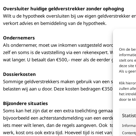
Oversluiter huidige geldverstrekker zonder ophoging
Wilt u de hypotheek oversluiten bij uw eigen geldverstrekker en
verkort advies en bemiddeling van de hypotheek.
Ondernemers
Als ondernemer, moet uw inkomen vastgesteld worden doormidd
Om de bes
zelf en soms is de vaststelling via een rekenexpert. Wilt u dat wij
informati
wat langer. U betaalt dan €500,- meer als de eerder genoemde 
stelt ons 
deze site
Als u geen
Dossierkosten
Sommige geldverstrekkers maken gebruik van een serviceloket
Klik hier
zullen all
belasten wij aan u door. Deze kosten bedragen €350,-.
het intre
door te k
Bijzondere situaties
Soms kan het zijn dat er een extra toelichting gemaakt moet w
Statis
bijvoorbeeld een achterstandsmelding van een eerder afgesloten
iets meer wilt lenen, dan de regels aangeven. Ook toelichting 
Informa
werk, kost ons ook extra tijd. Hoeveel tijd is niet van tevoren 
Contentp