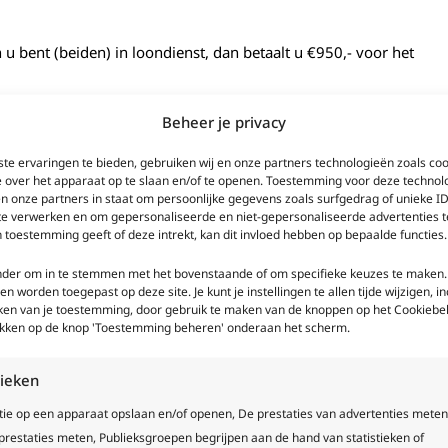
 u bent (beiden) in loondienst, dan betaalt u €950,-
voor het
Beheer je privacy
el van jaarcijfers, soms beoordeeld een geldverstrekker dat
te ervaringen te bieden, gebruiken wij en onze partners technologieën zoals co
 u daarin begeleiden, dat kost dit ons extra tijd en is het traject
e over het apparaat op te slaan en/of te openen. Toestemming voor deze technol
kosten.
en onze partners in staat om persoonlijke gegevens zoals surfgedrag of unieke ID
 te verwerken en om gepersonaliseerde en niet-gepersonaliseerde advertenties t
 toestemming geeft of deze intrekt, kan dit invloed hebben op bepaalde functies.
 voor het aanvragen van een hypotheek. De kosten hiervoor
onder om in te stemmen met het bovenstaande of om specifieke keuzes te maken.
een worden toegepast op deze site. Je kunt je instellingen te allen tijde wijzigen, in
kken van je toestemming, door gebruik te maken van de knoppen op het Cookiebel
likken op de knop 'Toestemming beheren' onderaan het scherm.
orden om een hypotheek af te mogen sluiten, denk hierbij aan
tieken
 krediet. Het extra aanvragen van een starterslening of u net
op de complexiteit van de totale hypotheekaanvraag. Het extra
tie op een apparaat opslaan en/of openen, De prestaties van advertenties meten
te vertellen, maar u betaalt los van de bovenstaande kosten een
restaties meten, Publieksgroepen begrijpen aan de hand van statistieken of