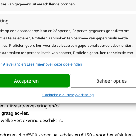
ties van gegevens uit verschillende bronnen.
ting
k om 10% van de koopprijs te storten naar de notaris als
tie op een apparaat opslaan en/of openen, Beperkte gegevens gebruiken om
t of na het tekenen van een bindende offerte bij een
nties te selecteren, Profielen aanmaken ten behoeve van gepersonaliseerde
wilt dat ik (Hypotheek & more) dit voor u gaat regelen, dan
ties, Profielen gebruiken voor de selectie van gepersonaliseerde advertenties,
in de koopovereenkomst staat.
n aanmaken ter personalisatie van content, Profielen gebruiken ter selectie van
naliseerde content, Diensten ontwikkelen en verbeteren, Beperkte gegevens
19 leveranciers
Lees meer over deze doeleinden
n om content te selecteren.
oorbeeld uw partner of nabestaande goed achter te laten. Het
rtenissen, zoals werkeloosheid of arbeidsongeschiktheid. De
Accepteren
Beheer opties
ssingen
Alti
st €150,- per product.
s uit andere gegevensbronnen met elkaar matchen en combineren,
Cookiebeleid
Privacyverklaring
lende apparaten linken, Apparaten identificeren op basis van automatisch
den, uitvaartverzekering en/of
en informatie.
 graag advies.
welke verzekering geschikt is.
ze geolocatiegegevens gebruiken, Apparaten identificeren op 
tief opgevraagde informatie.
ducten zijn €500,- voor het advies en €150,- voor het afsluiten