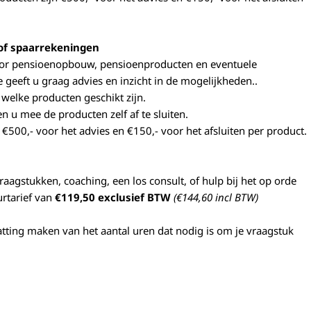
ragen voor beveiliging, fraude voorkomen en detecteren
Alti
ten opsporen, Advertenties en content leveren en tonen.
of spaarrekeningen
voor pensioenopbouw, pensioenproducten en eventuele
geeft u graag advies en inzicht in de mogelijkheden..
 welke producten geschikt zijn.
n u mee de producten zelf af te sluiten.
n
€500,- voor het advies en €150,- voor het afsluiten per product.
e vraagstukken, coaching, een los consult, of hulp bij het op orde
urtarief van
€119,50 exclusief BTW
(€144,60 incl BTW)
chatting maken van het aantal uren dat nodig is om je vraagstuk