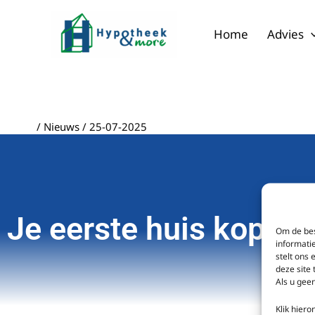
Ga
naar
Home
Advies
de
inhoud
/
Nieuws
/
25-07-2025
Je eerste huis kopen
Om de bes
informati
stelt ons 
deze site
Als u geen
Klik hier