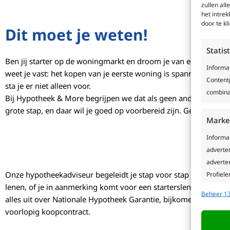
zullen all
het intre
door te k
Dit moet je weten!
Statis
Ben jij starter op de woningmarkt en droom je van een eigen p
Informa
weet je vast: het kopen van je eerste woning is spannend, maa
Contentp
sta je er niet alleen voor.
combina
Bij Hypotheek & More begrijpen we dat als geen ander. Het kop
grote stap, en daar wil je goed op voorbereid zijn. Gelukkig hoef
Marke
Informa
adverte
adverten
Onze hypotheekadviseur begeleidt je stap voor stap bij het mak
Profiele
lenen, of je in aanmerking komt voor een starterslening, en ho
geperso
Beheer 13
alles uit over Nationale Hypotheek Garantie, bijkomende kosten
gebruike
voorlopig koopcontract.
Toepa