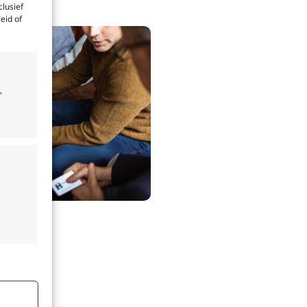
clusief
eid of
,
jd actief