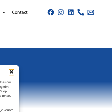
s
Contact
?
okies om
ogieën
's op
e tonen.
 Je keuzes