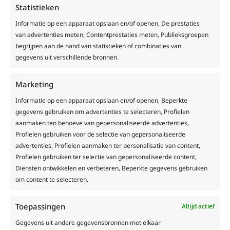
Statistieken
Juist daarom vinden wij het belangrijk om verder te kijken dan
Informatie op een apparaat opslaan en/of openen, De prestaties
alleen de hypotheek.
van advertenties meten, Contentprestaties meten, Publieksgroepen
begrijpen aan de hand van statistieken of combinaties van
Levens- en overlijdensrisicoverzekeringen
gegevens uit verschillende bronnen.
Niemand denkt graag na over onverwachte gebeurtenissen. Toch
is het verstandig om stil te staan bij de financiële gevolgen
wanneer u of uw partner komt te overlijden.
Marketing
Informatie op een apparaat opslaan en/of openen, Beperkte
Met een passende levens- of overlijdensrisicoverzekering zorgt u
gegevens gebruiken om advertenties te selecteren, Profielen
ervoor dat uw nabestaanden financieel beschermd zijn. In veel
aanmaken ten behoeve van gepersonaliseerde advertenties,
gevallen kan dit voorkomen dat er financiële problemen ontstaan
Profielen gebruiken voor de selectie van gepersonaliseerde
of dat een woning verkocht moet worden.
advertenties, Profielen aanmaken ter personalisatie van content,
Profielen gebruiken ter selectie van gepersonaliseerde content,
Wij helpen u graag om inzicht te krijgen in de mogelijkheden en
Diensten ontwikkelen en verbeteren, Beperkte gegevens gebruiken
de dekking die past bij uw situatie.
om content te selecteren.
Schadeverzekeringen
Een goede verzekering geeft rust. Of het nu gaat om uw woning,
Toepassingen
Altijd actief
inboedel, aansprakelijkheid of andere risico’s, het is belangrijk
Gegevens uit andere gegevensbronnen met elkaar
dat uw verzekeringen aansluiten op uw persoonlijke situatie.