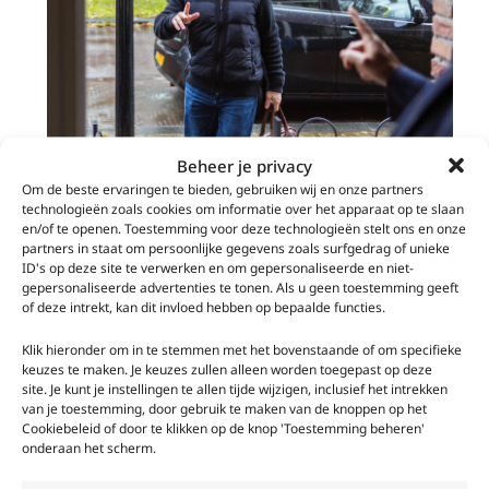
Beheer je privacy
Financieel advies gaat verder dan uw
Om de beste ervaringen te bieden, gebruiken wij en onze partners
technologieën zoals cookies om informatie over het apparaat op te slaan
woning
en/of te openen. Toestemming voor deze technologieën stelt ons en onze
partners in staat om persoonlijke gegevens zoals surfgedrag of unieke
Een huis kopen is vaak één van de grootste financiële
ID's op deze site te verwerken en om gepersonaliseerde en niet-
beslissingen in uw leven. Toch spelen er daarnaast nog veel
gepersonaliseerde advertenties te tonen. Als u geen toestemming geeft
meer zaken die invloed hebben op uw financiële zekerheid.
of deze intrekt, kan dit invloed hebben op bepaalde functies.
Denk bijvoorbeeld aan vragen zoals:
Klik hieronder om in te stemmen met het bovenstaande of om specifieke
keuzes te maken. Je keuzes zullen alleen worden toegepast op deze
site. Je kunt je instellingen te allen tijde wijzigen, inclusief het intrekken
Is mijn gezin financieel beschermd als mij iets overkomt?
van je toestemming, door gebruik te maken van de knoppen op het
Bouw ik voldoende pensioen op?
Cookiebeleid of door te klikken op de knop 'Toestemming beheren'
Ben ik goed verzekerd tegen onverwachte gebeurtenissen?
onderaan het scherm.
Hoe zorg ik voor financiële rust, nu én later?