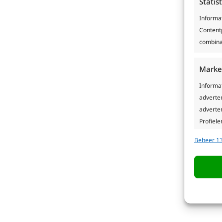
Statis
Informa
Contentp
combina
Marke
Informa
adverte
adverten
Profiele
geperso
Beheer 13
gebruike
Toepa
Gegeven
Verschil
verzond