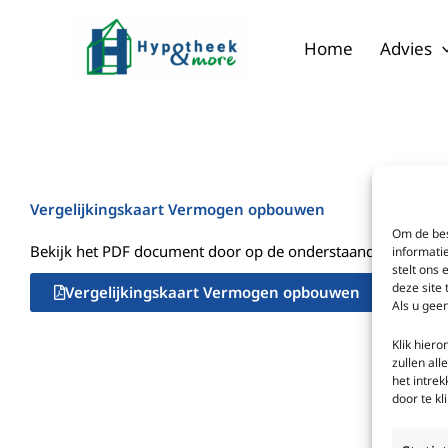
Ga
naar
Home
Advies
de
inhoud
Vergelijkingskaart Vermogen opbouwen
Om de bes
Bekijk het PDF document door op de onderstaande knop te 
informati
stelt ons 
deze site
Vergelijkingskaart Vermogen opbouwen
Als u geen
Klik hier
zullen all
het intre
door te k