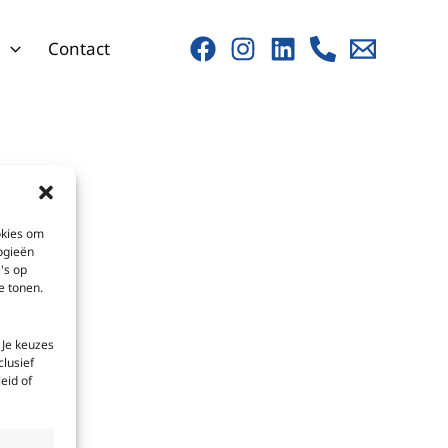
s
Contact
okies om
ogieën
's op
e tonen.
 Je keuzes
clusief
eid of