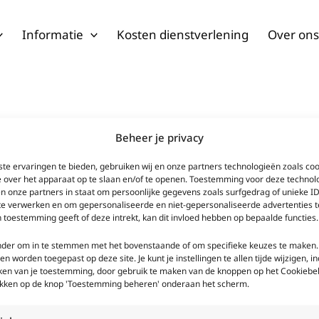
Informatie
Kosten dienstverlening
Over on
Beheer je privacy
te ervaringen te bieden, gebruiken wij en onze partners technologieën zoals co
drukken.
e over het apparaat op te slaan en/of te openen. Toestemming voor deze technol
en onze partners in staat om persoonlijke gegevens zoals surfgedrag of unieke ID
 te verwerken en om gepersonaliseerde en niet-gepersonaliseerde advertenties t
 toestemming geeft of deze intrekt, kan dit invloed hebben op bepaalde functies.
onder om in te stemmen met het bovenstaande of om specifieke keuzes te maken.
een worden toegepast op deze site. Je kunt je instellingen te allen tijde wijzigen, in
kken van je toestemming, door gebruik te maken van de knoppen op het Cookiebel
likken op de knop 'Toestemming beheren' onderaan het scherm.