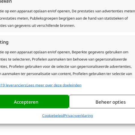
tieken
tie op een apparaat opslaan en/of openen, De prestaties van advertenties meten
restaties meten, Publieksgroepen begrijpen aan de hand van statistieken of
ties van gegevens uit verschillende bronnen.
ting
tie op een apparaat opslaan en/of openen, Beperkte gegevens gebruiken om
nties te selecteren, Profielen aanmaken ten behoeve van gepersonaliseerde
ties, Profielen gebruiken voor de selectie van gepersonaliseerde advertenties,
n aanmaken ter personalisatie van content, Profielen gebruiken ter selectie van
naliseerde content, Diensten ontwikkelen en verbeteren, Beperkte gegevens
19 leveranciers
Lees meer over deze doeleinden
n om content te selecteren.
Accepteren
Beheer opties
ssingen
Alti
s uit andere gegevensbronnen met elkaar matchen en combineren,
Cookiebeleid
Privacyverklaring
lende apparaten linken, Apparaten identificeren op basis van automatisch
en informatie.