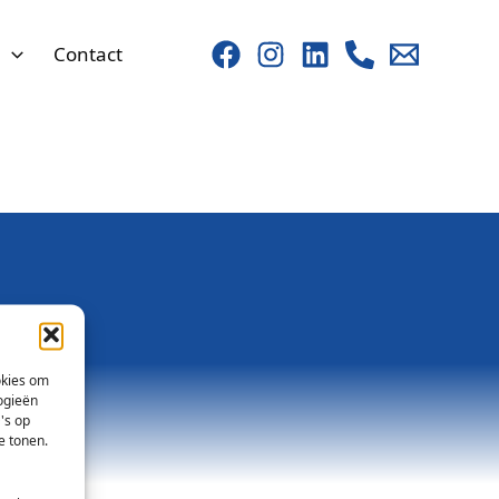
s
Contact
okies om
ogieën
's op
e tonen.