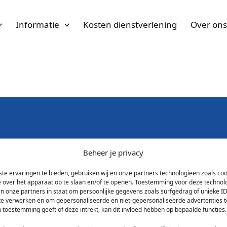
Informatie
Kosten dienstverlening
Over on
Beheer je privacy
 hypotheek is een feit
te ervaringen te bieden, gebruiken wij en onze partners technologieën zoals co
e over het apparaat op te slaan en/of te openen. Toestemming voor deze technol
en onze partners in staat om persoonlijke gegevens zoals surfgedrag of unieke ID
 te verwerken en om gepersonaliseerde en niet-gepersonaliseerde advertenties t
 toestemming geeft of deze intrekt, kan dit invloed hebben op bepaalde functies.