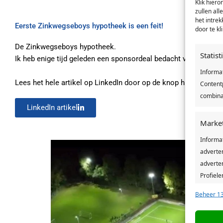
Klik hier
zullen all
het intre
Eerste Zinkwegseboys hypotheek is een feit!
door te k
De Zinkwegseboys hypotheek.
Statis
Ik heb enige tijd geleden een sponsordeal bedacht voor Voetba
Informa
Lees het hele artikel op LinkedIn door op de knop hieronder te
Contentp
combina
LinkedIn artikel
Marke
Informa
adverte
adverten
Profiele
geperso
Beheer 13
gebruike