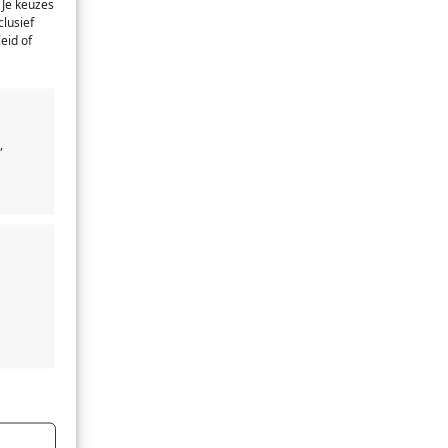
 Je keuzes
clusief
eid of
,