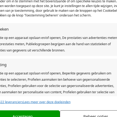
onder om in te stemmen met het bovenstaande of om specifieke keuzes te maken.
een worden toegepast op deze site. Je kunt je instellingen te allen tijde wijzigen, in
kken van je toestemming, door gebruik te maken van de knoppen op het Cookiebel
likken op de knop 'Toestemming beheren' onderaan het scherm.
tieken
l Vereniging Zinkwegse Boys in Oud-Beijerland.
tie op een apparaat opslaan en/of openen, De prestaties van advertenties meten
 drukken.
restaties meten, Publieksgroepen begrijpen aan de hand van statistieken of
ties van gegevens uit verschillende bronnen.
ting
tie op een apparaat opslaan en/of openen, Beperkte gegevens gebruiken om
nties te selecteren, Profielen aanmaken ten behoeve van gepersonaliseerde
ties, Profielen gebruiken voor de selectie van gepersonaliseerde advertenties,
n aanmaken ter personalisatie van content, Profielen gebruiken ter selectie van
naliseerde content, Diensten ontwikkelen en verbeteren, Beperkte gegevens
22 leveranciers
Lees meer over deze doeleinden
n om content te selecteren.
Accepteren
Beheer opties