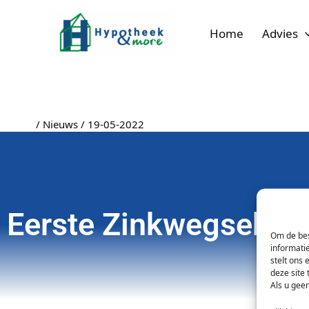
Ga
naar
Home
Advies
de
inhoud
/
Nieuws
/
19-05-2022
Eerste Zinkwegseboys
Om de bes
informati
stelt ons 
deze site
Als u geen