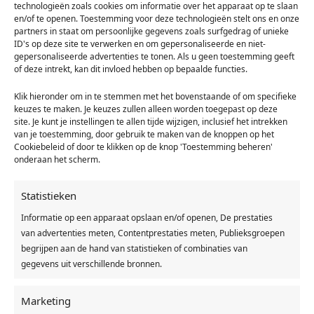
technologieën zoals cookies om informatie over het apparaat op te slaan
Erkend adviseur
en/of te openen. Toestemming voor deze technologieën stelt ons en onze
partners in staat om persoonlijke gegevens zoals surfgedrag of unieke
ID's op deze site te verwerken en om gepersonaliseerde en niet-
Hypotheek & more helpt je in zo’n geval om verder te kijken.
gepersonaliseerde advertenties te tonen. Als u geen toestemming geeft
“Naar voorgaande jaren, maar ook naar de toekomst”, legt Frank
of deze intrekt, kan dit invloed hebben op bepaalde functies.
uit. “Soms kun je een
positiever beeld van je solvabiliteit schetsen. Als die onder het
Klik hieronder om in te stemmen met het bovenstaande of om specifieke
niveau ligt van wat de bank of geldverstrekker wil zien, kun je
keuzes te maken. Je keuzes zullen alleen worden toegepast op deze
overwegen een stukje
site. Je kunt je instellingen te allen tijde wijzigen, inclusief het intrekken
van je toestemming, door gebruik te maken van de knoppen op het
privé-vermogen vrij te maken. En soms helpt het als je bijvoorbeeld
Cookiebeleid of door te klikken op de knop 'Toestemming beheren'
op basis van de eerste zes maanden van het huidige jaar kunt
onderaan het scherm.
aantonen dat de
vooruitzichten beter zijn dan de jaarcijfers van de voorgaande drie
Statistieken
jaar laten zien. Maar niet alles is te ondervangen.
Informatie op een apparaat opslaan en/of openen, De prestaties
Frank van Hengel is Erkend Financieel Adviseur en Erkend
van advertenties meten, Contentprestaties meten, Publieksgroepen
Hypotheek Adviseur. “In ruim 23 jaar heb ik meer dan duizend
begrijpen aan de hand van statistieken of combinaties van
hypotheken afgesloten”, vat
gegevens uit verschillende bronnen.
hij samen. “Het geeft mij een goed gevoel als ik mensen kan helpen
bij het afsluiten en begeleiden van hun hypotheek. Het kopen van
Marketing
een huis is een