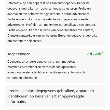
bijzondere ervaring, maar ook een stap die veel
Informatie op een apparaat opslaan en/of openen, Beperkte
verantwoordelijkheden met zich meebrengt. Financieel is het enorm
gegevens gebruiken om advertenties te selecteren, Profielen
belangrijk om de juiste keuzes te maken,
aanmaken ten behoeve van gepersonaliseerde advertenties,
want een hypotheek is voor langere tijd van invloed op je financiële
Profielen gebruiken voor de selectie van gepersonaliseerde
huishouding.”
advertenties, Profielen aanmaken ter personalisatie van content,
Profielen gebruiken ter selectie van gepersonaliseerde content,
Diensten ontwikkelen en verbeteren, Beperkte gegevens gebruiken
Kernwaarden
om content te selecteren.
Zijn kernwaarden heeft hij samengevat in de naam van zijn
onderneming. “MORE staat niet alleen voor meer, maar het staat
Toepassingen
Altijd actief
voor mij ook voor een
afkorting”, legt hij uit. “Maatwerk, Onafhankelijk, Realistisch en
Gegevens uit andere gegevensbronnen met elkaar
Eerlijk.
matchen en combineren, Verschillende apparaten
linken, Apparaten identificeren op basis van automatisch
Ik kan goed met je sparren en zoek altijd naar mogelijkheden.
verzonden informatie.
Daarnaast ben ik eerlijk, want als iets echt niet haalbaar of
verantwoord is, dan zal ik dat
zeker zeggen.
Daarnaast hecht ik aan informeel persoonlijk contact;
Precieze geolocatiegegevens gebruiken, Apparaten
ik kom
graag bij je thuis om je vragen te beantwoorden.”
identificeren op basis van actief opgevraagde
informatie.
Daarnaast is duurzaamheid bij Hypotheek & more een standaard
onderdeel
van het advies. Nieuwbouwwoningen zijn tegenwoordig