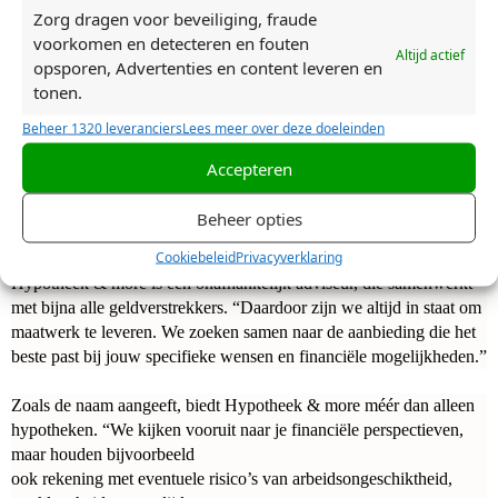
meestal gasloos, maar er
zijn ook nieuwe woningen van vóór het
Zorg dragen voor beveiliging, fraude
Bouwbesluit van 2018 op de markt. Frank:
“Ik neem je graag mee
voorkomen en detecteren en fouten
Altijd actief
in het onderzoeken van de mogelijkheden van bijvoorbeeld
isolatie
opsporen, Advertenties en content leveren en
of zonnepanelen. Of bij de aankoop van een perceel grond,
tonen.
wanneer je
plannen hebt om zelf een woning te bouwen.”
Beheer 1320 leveranciers
Lees meer over deze doeleinden
Vaak geeft een Energieklasse A of hoger ook een korting op je af te
Accepteren
sluiten rente.
Beheer opties
Geen supermarkt
Cookiebeleid
Privacyverklaring
Hypotheek & more is een onafhankelijk adviseur, die samenwerkt
met bijna alle geldverstrekkers. “Daardoor zijn we altijd in staat om
maatwerk te leveren. We zoeken samen naar de aanbieding die het
beste past bij jouw specifieke wensen en financiële mogelijkheden.”
Zoals de naam aangeeft, biedt Hypotheek & more méér dan alleen
hypotheken. “We kijken vooruit naar je financiële perspectieven,
maar houden bijvoorbeeld
ook rekening met eventuele risico’s van arbeidsongeschiktheid,