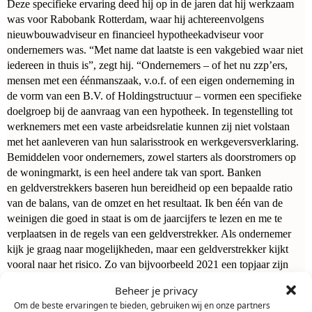
Deze specifieke ervaring deed hij op in de jaren dat hij werkzaam
was voor
Rabobank Rotterdam, waar hij achtereenvolgens
nieuwbouwadviseur en financieel
hypotheekadviseur voor
ondernemers was. “Met name dat laatste is een vakgebied waar
niet
iedereen in thuis is”, zegt hij. “Ondernemers – of het nu zzp’ers,
mensen
met een éénmanszaak, v.o.f. of een eigen onderneming in
de vorm van een B.V. of
Holdingstructuur – vormen een specifieke
doelgroep bij de aanvraag van een
hypotheek. In tegenstelling tot
werknemers met een vaste arbeidsrelatie kunnen
zij niet volstaan
met het aanleveren van hun salarisstrook en
werkgeversverklaring.
Bemiddelen voor ondernemers, zowel starters als
doorstromers op
de woningmarkt, is een heel andere tak van sport. Banken
en
geldverstrekkers baseren hun bereidheid op een bepaalde ratio
van de balans,
van de omzet en het resultaat. Ik ben één van de
weinigen die goed in staat is
om de jaarcijfers te lezen en me te
verplaatsen in de regels van een
geldverstrekker. Als ondernemer
kijk je graag naar mogelijkheden, maar een
geldverstrekker kijkt
vooral naar het risico. Zo van bijvoorbeeld 2021 een
topjaar zijn
geweest voor je, maar zij zullen dat niet als
Beheer je privacy
maatgevend
beschouwen.”
Om de beste ervaringen te bieden, gebruiken wij en onze partners