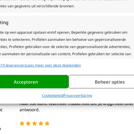
dat het ophogen van de hypotheek voor
Je woning is meer
ties van gegevens uit verschillende bronnen.
besparende maatregelen, soms je
veel afgelost van 
en kan verlagen?
lening. Hoe gaat di
ting
ERDER >
LEES VERDER >
tie op een apparaat opslaan en/of openen, Beperkte gegevens gebruiken om
nties te selecteren, Profielen aanmaken ten behoeve van gepersonaliseerde
Bekijk onze diensten
ties, Profielen gebruiken voor de selectie van gepersonaliseerde advertenties,
n aanmaken ter personalisatie van content, Profielen gebruiken ter selectie van
naliseerde content, Diensten ontwikkelen en verbeteren, Beperkte gegevens
19 leveranciers
Lees meer over deze doeleinden
n om content te selecteren.
at klanten van Hypotheek & more
regio Hoeksche Waard vinden?
Accepteren
Beheer opties
ssingen
Alti
s uit andere gegevensbronnen met elkaar matchen en combineren,
Cookiebeleid
Privacyverklaring
Martijn is een hele fijne adviseur waar je echt met al je 
lende apparaten linken, Apparaten identificeren op basis van automatisch
naar toe kunt. Wanneer maakt niet uit. Je krijgt heel snel
en informatie.
at
antwoord.
ze geolocatiegegevens gebruiken, Apparaten identificeren op 
n
tief opgevraagde informatie.