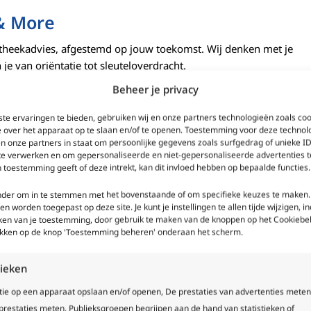
 & More
theekadvies, afgestemd op jouw toekomst. Wij denken met je
je van oriëntatie tot sleuteloverdracht.
 adviseurs.
Beheer je privacy
te ervaringen te bieden, gebruiken wij en onze partners technologieën zoals co
e over het apparaat op te slaan en/of te openen. Toestemming voor deze technol
en onze partners in staat om persoonlijke gegevens zoals surfgedrag of unieke ID
 te verwerken en om gepersonaliseerde en niet-gepersonaliseerde advertenties t
 toestemming geeft of deze intrekt, kan dit invloed hebben op bepaalde functies.
onder om in te stemmen met het bovenstaande of om specifieke keuzes te maken.
een worden toegepast op deze site. Je kunt je instellingen te allen tijde wijzigen, in
kken van je toestemming, door gebruik te maken van de knoppen op het Cookiebel
likken op de knop 'Toestemming beheren' onderaan het scherm.
tieken
ogen voor verbouwen
Overwaa
tie op een apparaat opslaan en/of openen, De prestaties van advertenties meten
restaties meten, Publieksgroepen begrijpen aan de hand van statistieken of