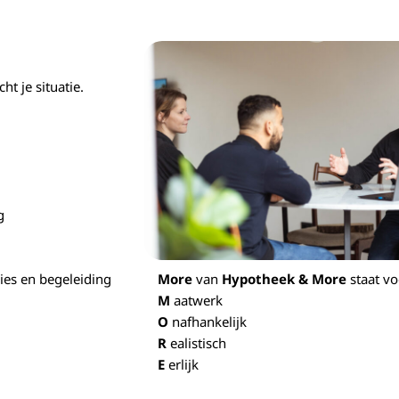
t je situatie.
g
More
van
Hypotheek & More
staat vo
vies en begeleiding
M
aatwerk
O
nafhankelijk
R
ealistisch
E
erlijk