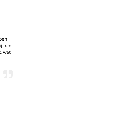
jd actief
bben
ij hem
, wat