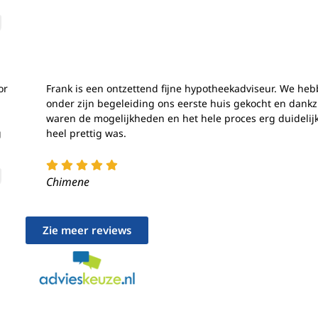
ragen voor beveiliging, fraude voorkomen en detecteren
Alti
ten opsporen, Advertenties en content leveren en tonen.
or
Frank is een ontzettend fijne hypotheekadviseur. We he
onder zijn begeleiding ons eerste huis gekocht en dankz
waren de mogelijkheden en het hele proces erg duidelijk
g
heel prettig was.
Chimene
Zie meer reviews