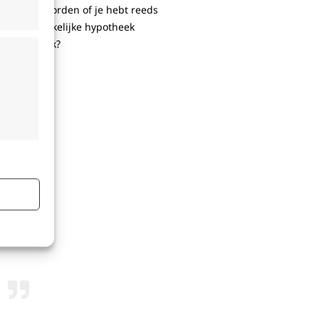
 waard geworden of je hebt reeds
de oorspronkelijke hypotheek
t in ze werk?
jd actief
vragen
basis