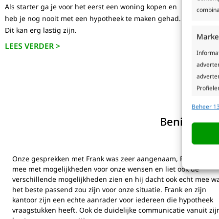
Als starter ga je voor het eerst een woning kopen en
Wist je 
combina
heb je nog nooit met een hypotheek te maken gehad.
energie
Dit kan erg lastig zijn.
woonlast
Marke
LEES VERDER >
LEES V
Informa
adverte
adverten
Profiele
geperso
Beheer 13
gebruike
Benieuwd w
in de 
Toepa
Gegeven
Onze gesprekken met Frank was zeer aangenaam, Frank dacht
Verschil
mee met mogelijkheden voor onze wensen en liet ook de
verzond
verschillende mogelijkheden zien en hij dacht ook echt mee w
het beste passend zou zijn voor onze situatie. Frank en zijn
kantoor zijn een echte aanrader voor iedereen die hypotheek
Precie
vraagstukken heeft. Ook de duidelijke communicatie vanuit zij
van ac