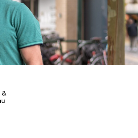
k &
nu