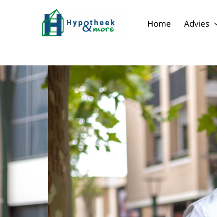
Ga
naar
Home
Advies
de
inhoud