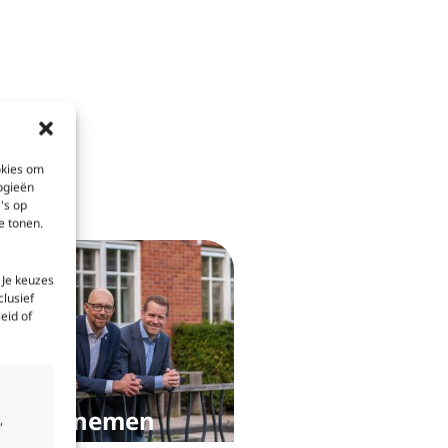
okies om
ogieën
's op
e tonen.
 Je keuzes
clusief
eid of
rde opnemen
,