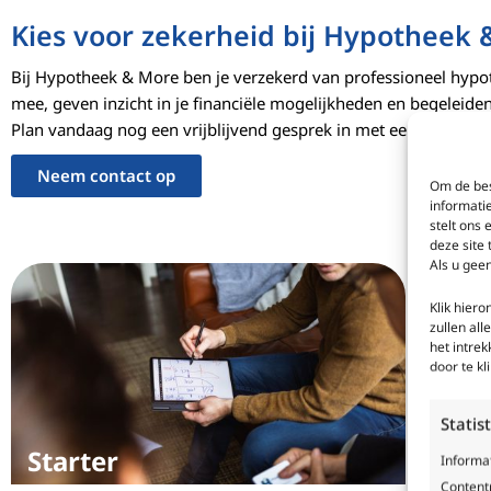
Kies voor zekerheid bij Hypotheek
Bij Hypotheek & More ben je verzekerd van professioneel hypo
mee, geven inzicht in je financiële mogelijkheden en begeleiden 
Plan vandaag nog een vrijblijvend gesprek in met een van onze
Neem contact op
Om de bes
informati
stelt ons 
deze site
Als u geen
Klik hier
zullen all
het intre
door te k
Statis
Starter
Oph
Informa
Contentp