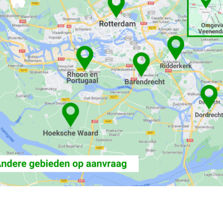
........