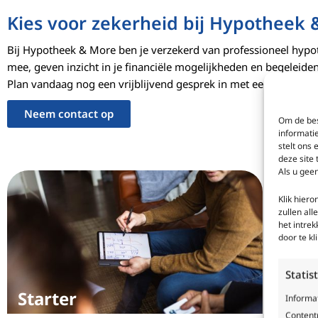
Kies voor zekerheid bij Hypotheek
Bij Hypotheek & More ben je verzekerd van professioneel hypo
mee, geven inzicht in je financiële mogelijkheden en begeleiden 
Plan vandaag nog een vrijblijvend gesprek in met een van onze
Neem contact op
Om de bes
informati
stelt ons 
deze site
Als u geen
Klik hier
zullen all
het intre
door te k
Statis
Starter
Oph
Informa
Contentp