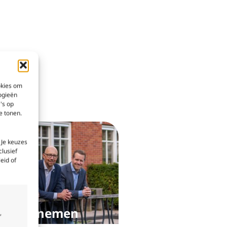
okies om
ogieën
's op
e tonen.
 Je keuzes
clusief
eid of
rde opnemen
,