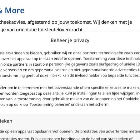
 & More
theekadvies, afgestemd op jouw toekomst. Wij denken met je
je van oriëntatie tot sleuteloverdracht.
 adviseurs.
Beheer je privacy
te ervaringen te bieden, gebruiken wij en onze partners technologieën zoals co
e over het apparaat op te slaan en/of te openen. Toestemming voor deze technol
en onze partners in staat om persoonlijke gegevens zoals surfgedrag of unieke ID
 te verwerken en om gepersonaliseerde en niet-gepersonaliseerde advertenties t
 toestemming geeft of deze intrekt, kan dit invloed hebben op bepaalde functies.
onder om in te stemmen met het bovenstaande of om specifieke keuzes te maken.
een worden toegepast op deze site. Je kunt je instellingen te allen tijde wijzigen, in
kken van je toestemming, door gebruik te maken van de knoppen op het Cookiebel
likken op de knop 'Toestemming beheren' onderaan het scherm.
tieken
ogen voor verbouwen
Overwaa
tie op een apparaat opslaan en/of openen, De prestaties van advertenties meten
restaties meten, Publieksgroepen begrijpen aan de hand van statistieken of