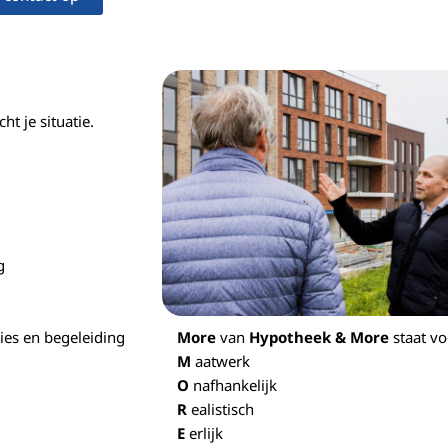
t je situatie.
g
More
van
Hypotheek & More
staat vo
vies en begeleiding
M
aatwerk
O
nafhankelijk
R
ealistisch
E
erlijk