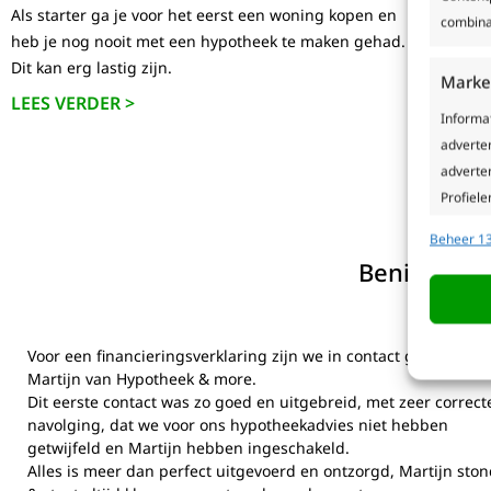
Als starter ga je voor het eerst een woning kopen en
Wist je 
combina
heb je nog nooit met een hypotheek te maken gehad.
energie
Dit kan erg lastig zijn.
woonlast
Marke
LEES VERDER >
LEES V
Informa
adverte
adverten
Profiele
geperso
Beheer 13
gebruike
Benieuwd w
in 
Toepa
Gegeven
Voor een financieringsverklaring zijn we in contact gekomen m
Verschil
Martijn van Hypotheek & more.
verzond
Dit eerste contact was zo goed en uitgebreid, met zeer correct
navolging, dat we voor ons hypotheekadvies niet hebben
getwijfeld en Martijn hebben ingeschakeld.
Precie
Alles is meer dan perfect uitgevoerd en ontzorgd, Martijn sto
van ac