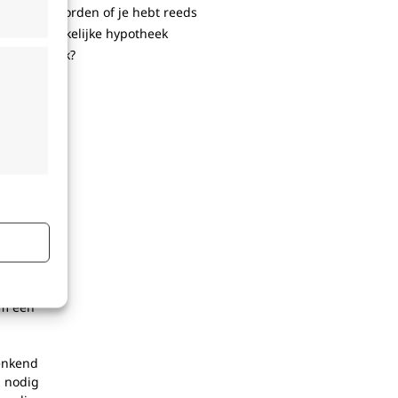
 waard geworden of je hebt reeds
de oorspronkelijke hypotheek
t in ze werk?
jd actief
vies
om een
denkend
basis
l nodig