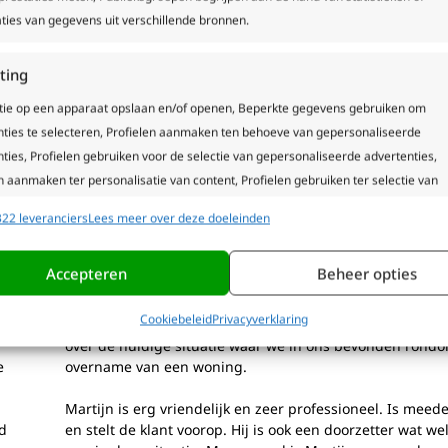
dat het ophogen van de hypotheek voor
Je woning is meer
ties van gegevens uit verschillende bronnen.
besparende maatregelen, soms je
veel afgelost van 
en kan verlagen?
lening. Hoe gaat di
ting
ERDER >
LEES VERDER >
tie op een apparaat opslaan en/of openen, Beperkte gegevens gebruiken om
nties te selecteren, Profielen aanmaken ten behoeve van gepersonaliseerde
Bekijk onze diensten
ties, Profielen gebruiken voor de selectie van gepersonaliseerde advertenties,
n aanmaken ter personalisatie van content, Profielen gebruiken ter selectie van
naliseerde content, Diensten ontwikkelen en verbeteren, Beperkte gegevens
22 leveranciers
Lees meer over deze doeleinden
n om content te selecteren.
at klanten van Hypotheek & more
de regio Ridderkerk vinden?
Accepteren
Beheer opties
ssingen
Alti
s uit andere gegevensbronnen met elkaar matchen en combineren,
Cookiebeleid
Privacyverklaring
et
Martijn heeft ons zeer goed geholpen met deskundig ad
lende apparaten linken, Apparaten identificeren op basis van automatisch
over de huidige situatie waar we in ons bevonden rond
en informatie.
e
overname van een woning.
Martijn is erg vriendelijk en zeer professioneel. Is mee
ze geolocatiegegevens gebruiken, Apparaten identificeren op 
nd
en stelt de klant voorop. Hij is ook een doorzetter wat we
tief opgevraagde informatie.