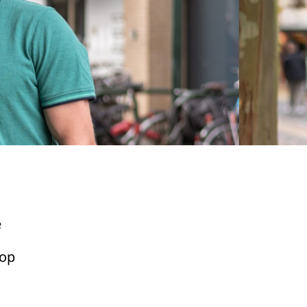
e
 op