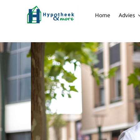
Ga
naar
Home
Advies
de
inhoud