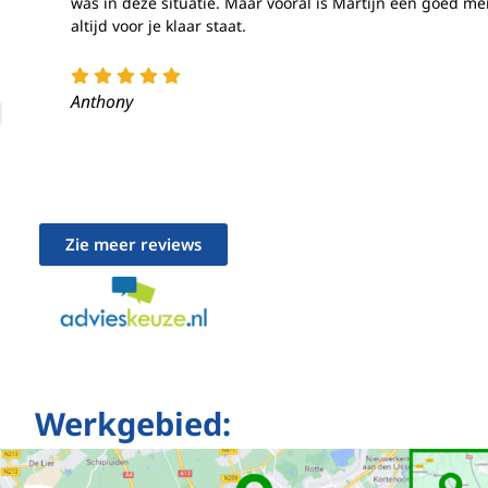
was in deze situatie. Maar vooral is Martijn een goed me
altijd voor je klaar staat.
ragen voor beveiliging, fraude voorkomen en detecteren
Alti
ten opsporen, Advertenties en content leveren en tonen.
Anthony
Zie meer reviews
Werkgebied: